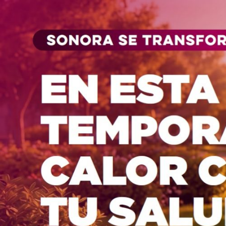
S
a
l
t
a
r
a
l
c
o
n
t
e
n
i
d
o