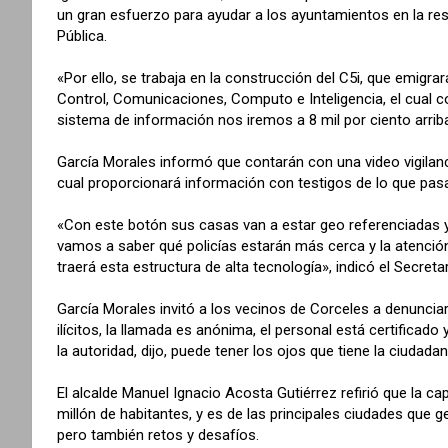
un gran esfuerzo para ayudar a los ayuntamientos en la res
Pública.
«Por ello, se trabaja en la construcción del C5i, que emigr
Control, Comunicaciones, Computo e Inteligencia, el cual c
sistema de información nos iremos a 8 mil por ciento arriba
García Morales informó que contarán con una video vigilanc
cual proporcionará información con testigos de lo que pasa 
«Con este botón sus casas van a estar geo referenciadas y s
vamos a saber qué policías estarán más cerca y la atenc
traerá esta estructura de alta tecnología», indicó el Secreta
García Morales invitó a los vecinos de Corceles a denunci
ilícitos, la llamada es anónima, el personal está certificado
la autoridad, dijo, puede tener los ojos que tiene la ciudada
El alcalde Manuel Ignacio Acosta Gutiérrez refirió que la cap
millón de habitantes, y es de las principales ciudades que
pero también retos y desafíos.