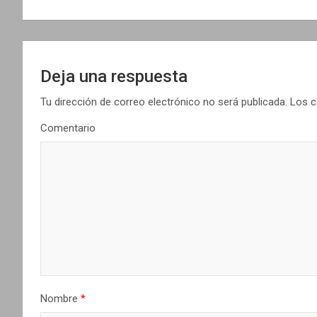
v
e
g
Deja una respuesta
a
Tu dirección de correo electrónico no será publicada.
Los c
c
Comentario
i
ó
n
d
e
e
Nombre
*