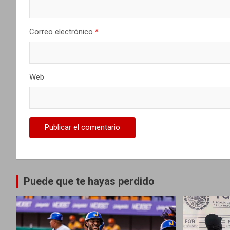
n
t
Correo electrónico
*
r
a
Web
d
a
s
Puede que te hayas perdido