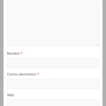
e
e
n
t
r
a
d
Nombre
*
a
s
Correo electrónico
*
Web