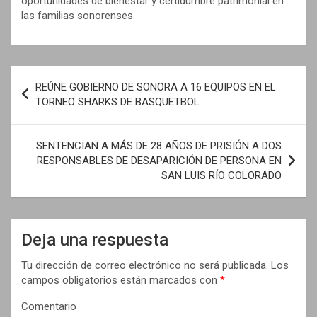
oportunidades de bienestar y certidumbre patrimonial en
las familias sonorenses.
N
REÚNE GOBIERNO DE SONORA A 16 EQUIPOS EN EL
a
TORNEO SHARKS DE BASQUETBOL
v
e
SENTENCIAN A MÁS DE 28 AÑOS DE PRISIÓN A DOS
RESPONSABLES DE DESAPARICIÓN DE PERSONA EN
g
SAN LUIS RÍO COLORADO
a
c
i
Deja una respuesta
ó
Tu dirección de correo electrónico no será publicada.
Los
n
campos obligatorios están marcados con
*
d
Comentario