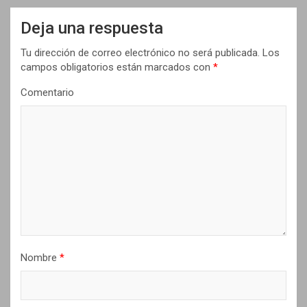
a
Deja una respuesta
c
i
Tu dirección de correo electrónico no será publicada.
Los
campos obligatorios están marcados con
*
ó
n
Comentario
d
e
e
n
t
r
a
Nombre
*
d
a