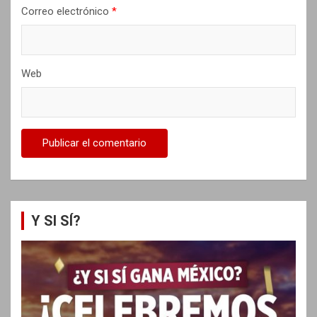
s
Correo electrónico
*
Web
Y SI SÍ?