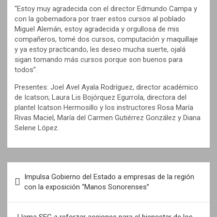
“Estoy muy agradecida con el director Edmundo Campa y
con la gobernadora por traer estos cursos al poblado
Miguel Alemán, estoy agradecida y orgullosa de mis
compañeros, tomé dos cursos, computación y maquillaje
y ya estoy practicando, les deseo mucha suerte, ojalá
sigan tomando más cursos porque son buenos para
todos”.
Presentes: Joel Avel Ayala Rodríguez, director académico
de Icatson; Laura Lis Bojórquez Egurrola, directora del
plantel Icatson Hermosillo y los instructores Rosa María
Rivas Maciel, María del Carmen Gutiérrez González y Diana
Selene López.
N
Impulsa Gobierno del Estado a empresas de la región
a
con la exposición “Manos Sonorenses”
v
e
Llama SEC a reforzar acciones para el bienestar de los