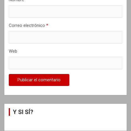
a
s
Correo electrónico
*
Web
Y SI SÍ?