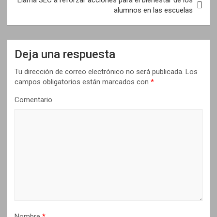
alumnos en las escuelas
g
a
c
Deja una respuesta
i
Tu dirección de correo electrónico no será publicada.
Los
ó
campos obligatorios están marcados con
*
n
Comentario
d
e
e
n
t
r
a
d
Nombre
*