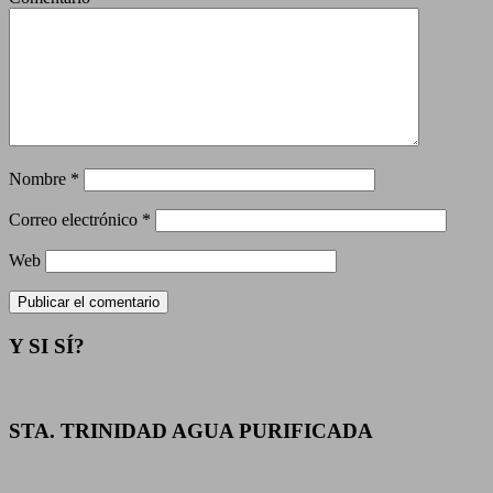
Nombre
*
Correo electrónico
*
Web
Y SI SÍ?
STA. TRINIDAD AGUA PURIFICADA