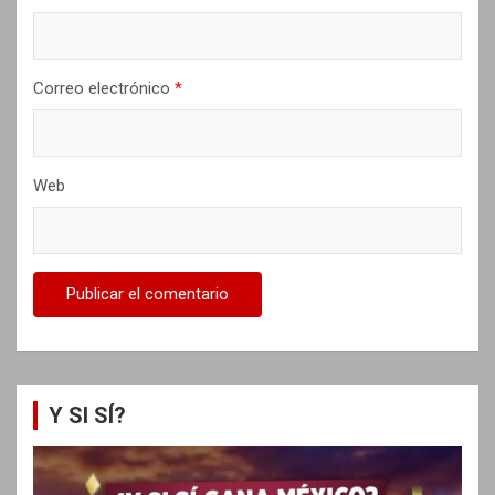
d
a
s
Correo electrónico
*
Web
Y SI SÍ?