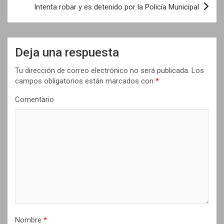
e
Intenta robar y es detenido por la Policía Municipal
g
a
Deja una respuesta
c
i
Tu dirección de correo electrónico no será publicada.
Los
campos obligatorios están marcados con
*
ó
n
Comentario
d
e
e
n
t
r
a
Nombre
*