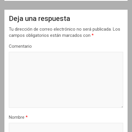
a
c
Deja una respuesta
i
Tu dirección de correo electrónico no será publicada.
Los
ó
campos obligatorios están marcados con
*
n
Comentario
d
e
e
n
t
r
a
d
Nombre
*
a