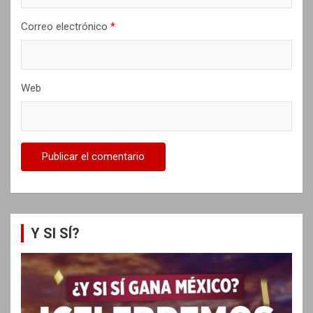
s
Correo electrónico
*
Web
Y SI SÍ?