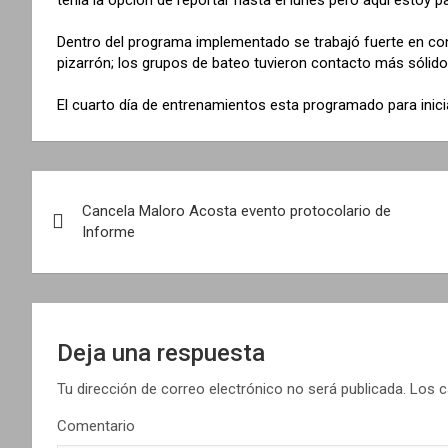
Dentro del programa implementado se trabajó fuerte en co
pizarrón; los grupos de bateo tuvieron contacto más sólido,
El cuarto día de entrenamientos esta programado para inicia
N
Cancela Maloro Acosta evento protocolario de
a
Informe
v
e
g
Deja una respuesta
a
Tu dirección de correo electrónico no será publicada.
Los c
Comentario
c