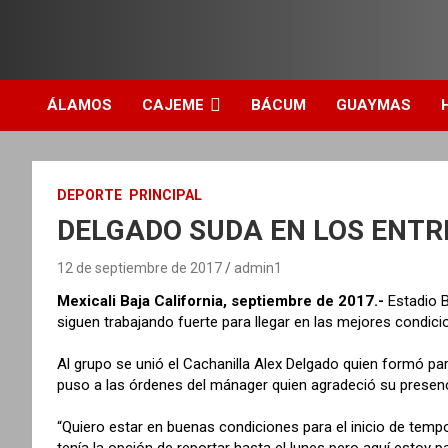
ÁLAMOS
CAJEME
BÁCUM
GUAYMAS
DEPORTE
PRINCIPAL
DELGADO SUDA EN LOS ENTR
12 de septiembre de 2017
admin1
Mexicali Baja California, septiembre de 2017.-
Estadio B
siguen trabajando fuerte para llegar en las mejores condici
Al grupo se unió el Cachanilla Alex Delgado quien formó par
puso a las órdenes del mánager quien agradeció su presencia
“Quiero estar en buenas condiciones para el inicio de tem
tenía la opción de reportar hasta el lunes pero aquí estoy