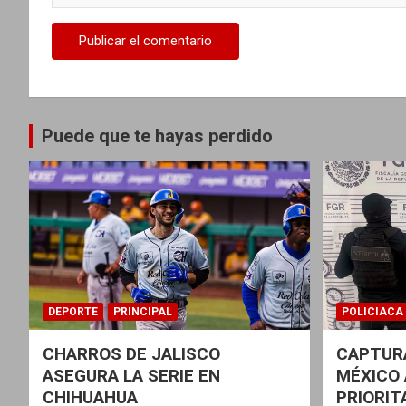
a
s
Puede que te hayas perdido
DEPORTE
PRINCIPAL
POLICIACA
CHARROS DE JALISCO
CAPTURA
ASEGURA LA SERIE EN
MÉXICO 
CHIHUAHUA
PRIORIT