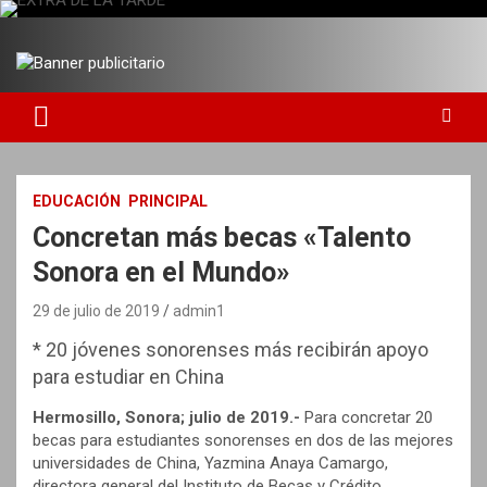
S
a
DIARIO INDEPENDIENTE AL SERVICIO DE LA COMUNIDAD
EXTRA DE LA TARDE
l
t
a
r
a
l
c
EDUCACIÓN
PRINCIPAL
o
Concretan más becas «Talento
n
t
Sonora en el Mundo»
e
n
29 de julio de 2019
admin1
i
* 20 jóvenes sonorenses más recibirán apoyo
d
para estudiar en China
o
Hermosillo, Sonora; julio de 2019.-
Para concretar 20
becas para estudiantes sonorenses en dos de las mejores
universidades de China, Yazmina Anaya Camargo,
directora general del Instituto de Becas y Crédito