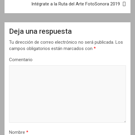
e
Intégrate a la Ruta del Arte FotoSonora 2019
g
a
Deja una respuesta
c
i
Tu dirección de correo electrónico no será publicada.
Los
campos obligatorios están marcados con
*
ó
n
Comentario
d
e
e
n
t
r
a
Nombre
*