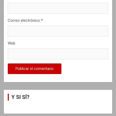
d
a
s
Correo electrónico
*
Web
Y SI SÍ?