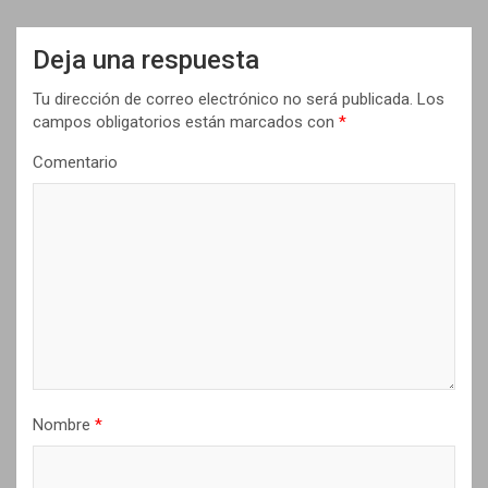
c
i
Deja una respuesta
ó
Tu dirección de correo electrónico no será publicada.
Los
n
campos obligatorios están marcados con
*
d
Comentario
e
e
n
t
r
a
d
Nombre
*
a
s