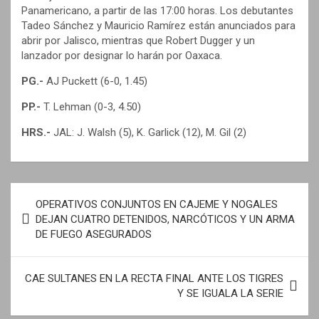
Panamericano, a partir de las 17:00 horas. Los debutantes
Tadeo Sánchez y Mauricio Ramírez están anunciados para
abrir por Jalisco, mientras que Robert Dugger y un
lanzador por designar lo harán por Oaxaca.
PG.-
AJ Puckett (6-0, 1.45)
PP.-
T. Lehman (0-3, 4.50)
HRS.-
JAL: J. Walsh (5), K. Garlick (12), M. Gil (2)
N
OPERATIVOS CONJUNTOS EN CAJEME Y NOGALES
a
DEJAN CUATRO DETENIDOS, NARCÓTICOS Y UN ARMA
DE FUEGO ASEGURADOS
v
e
CAE SULTANES EN LA RECTA FINAL ANTE LOS TIGRES
g
Y SE IGUALA LA SERIE
a