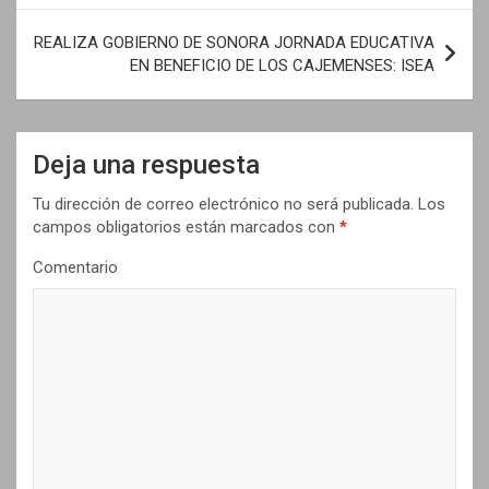
e
REALIZA GOBIERNO DE SONORA JORNADA EDUCATIVA
g
EN BENEFICIO DE LOS CAJEMENSES: ISEA
a
c
i
Deja una respuesta
ó
Tu dirección de correo electrónico no será publicada.
Los
n
campos obligatorios están marcados con
*
d
Comentario
e
e
n
t
r
a