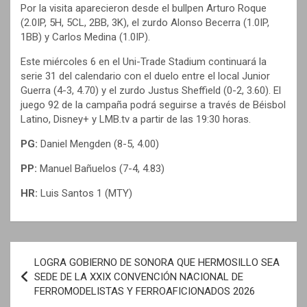
Por la visita aparecieron desde el bullpen Arturo Roque
(2.0IP, 5H, 5CL, 2BB, 3K), el zurdo Alonso Becerra (1.0IP,
1BB) y Carlos Medina (1.0IP).
Este miércoles 6 en el Uni-Trade Stadium continuará la
serie 31 del calendario con el duelo entre el local Junior
Guerra (4-3, 4.70) y el zurdo Justus Sheffield (0-2, 3.60). El
juego 92 de la campaña podrá seguirse a través de Béisbol
Latino, Disney+ y LMB.tv a partir de las 19:30 horas.
PG:
Daniel Mengden (8-5, 4.00)
PP:
Manuel Bañuelos (7-4, 4.83)
HR:
Luis Santos 1 (MTY)
N
LOGRA GOBIERNO DE SONORA QUE HERMOSILLO SEA
a
SEDE DE LA XXIX CONVENCIÓN NACIONAL DE
FERROMODELISTAS Y FERROAFICIONADOS 2026
v