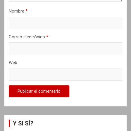
d
Nombre
*
a
s
Correo electrónico
*
Web
Y SI SÍ?