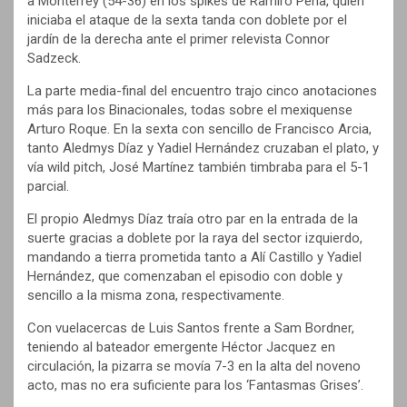
a Monterrey (54-36) en los spikes de Ramiro Peña, quien
iniciaba el ataque de la sexta tanda con doblete por el
jardín de la derecha ante el primer relevista Connor
Sadzeck.
La parte media-final del encuentro trajo cinco anotaciones
más para los Binacionales, todas sobre el mexiquense
Arturo Roque. En la sexta con sencillo de Francisco Arcia,
tanto Aledmys Díaz y Yadiel Hernández cruzaban el plato, y
vía wild pitch, José Martínez también timbraba para el 5-1
parcial.
El propio Aledmys Díaz traía otro par en la entrada de la
suerte gracias a doblete por la raya del sector izquierdo,
mandando a tierra prometida tanto a Alí Castillo y Yadiel
Hernández, que comenzaban el episodio con doble y
sencillo a la misma zona, respectivamente.
Con vuelacercas de Luis Santos frente a Sam Bordner,
teniendo al bateador emergente Héctor Jacquez en
circulación, la pizarra se movía 7-3 en la alta del noveno
acto, mas no era suficiente para los ‘Fantasmas Grises’.