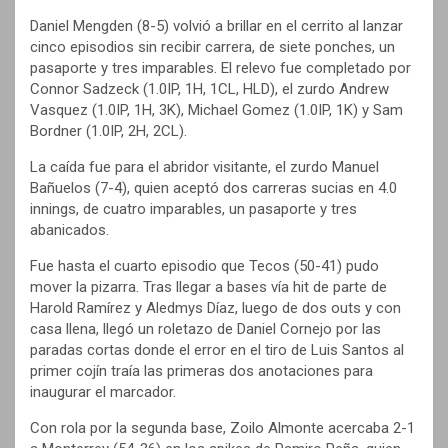
Daniel Mengden (8-5) volvió a brillar en el cerrito al lanzar
cinco episodios sin recibir carrera, de siete ponches, un
pasaporte y tres imparables. El relevo fue completado por
Connor Sadzeck (1.0IP, 1H, 1CL, HLD), el zurdo Andrew
Vasquez (1.0IP, 1H, 3K), Michael Gomez (1.0IP, 1K) y Sam
Bordner (1.0IP, 2H, 2CL).
La caída fue para el abridor visitante, el zurdo Manuel
Bañuelos (7-4), quien aceptó dos carreras sucias en 4.0
innings, de cuatro imparables, un pasaporte y tres
abanicados.
Fue hasta el cuarto episodio que Tecos (50-41) pudo
mover la pizarra. Tras llegar a bases vía hit de parte de
Harold Ramírez y Aledmys Díaz, luego de dos outs y con
casa llena, llegó un roletazo de Daniel Cornejo por las
paradas cortas donde el error en el tiro de Luis Santos al
primer cojín traía las primeras dos anotaciones para
inaugurar el marcador.
Con rola por la segunda base, Zoilo Almonte acercaba 2-1