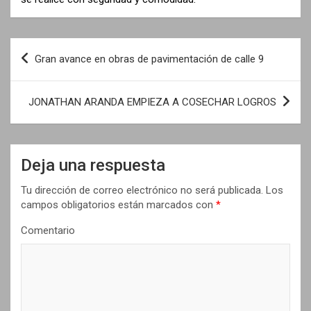
N
Gran avance en obras de pavimentación de calle 9
a
v
JONATHAN ARANDA EMPIEZA A COSECHAR LOGROS
e
g
a
Deja una respuesta
c
Tu dirección de correo electrónico no será publicada.
Los
i
campos obligatorios están marcados con
*
ó
Comentario
n
d
e