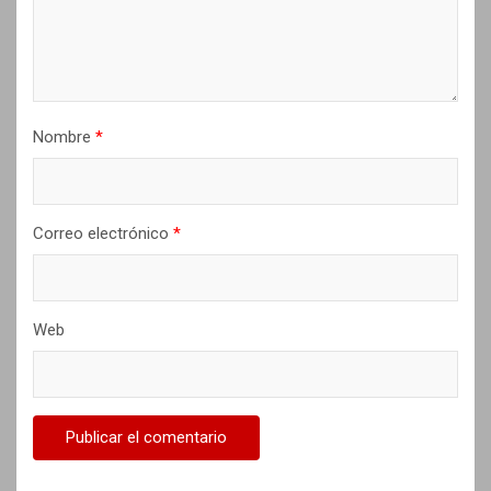
e
n
t
r
Nombre
*
a
d
a
Correo electrónico
*
s
Web