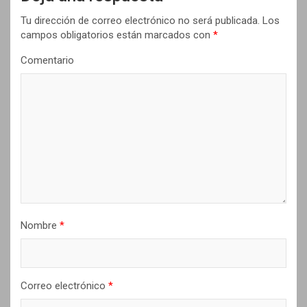
i
Tu dirección de correo electrónico no será publicada.
Los
ó
campos obligatorios están marcados con
*
n
Comentario
d
e
e
n
t
r
a
d
Nombre
*
a
s
Correo electrónico
*