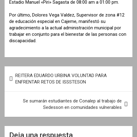
Estadio Manuel «Piri» Sagasta de 08:00 am a 01:00 pm.
Por último, Dolores Vega Valdez, Supervisor de zona #12
de educación especial en Cajeme, manifestó su
agradecimiento a la actual administración municipal por
trabajar en conjunto para el bienestar de las personas con
discapacidad.​
N
REITERA EDUARDO URBINA VOLUNTAD PARA
a
ENFRENTAR RETOS DE ISSSTESON
v
e
Se sumarán estudiantes de Conalep al trabajo de
Sedesson en comunidades vulnerables
g
a
c
Deja una respuesta