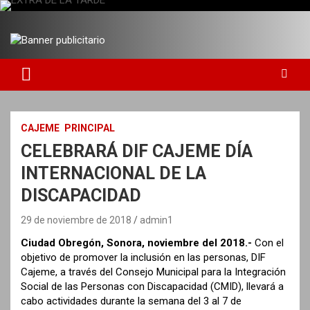
S
a
DIARIO INDEPENDIENTE AL SERVICIO DE LA COMUNIDAD
EXTRA DE LA TARDE
l
t
a
r
a
l
c
CAJEME
PRINCIPAL
o
CELEBRARÁ DIF CAJEME DÍA
n
t
INTERNACIONAL DE LA
e
DISCAPACIDAD
n
i
29 de noviembre de 2018
admin1
d
o
Ciudad Obregón, Sonora, noviembre del 2018.-
Con el
objetivo de promover la inclusión en las personas, DIF
Cajeme, a través del Consejo Municipal para la Integración
Social de las Personas con Discapacidad (CMID), llevará a
cabo actividades durante la semana del 3 al 7 de