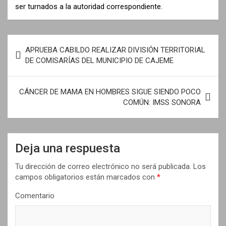
ser turnados a la autoridad correspondiente.
N
APRUEBA CABILDO REALIZAR DIVISIÓN TERRITORIAL
a
DE COMISARÍAS DEL MUNICIPIO DE CAJEME
v
e
CÁNCER DE MAMA EN HOMBRES SIGUE SIENDO POCO
COMÚN: IMSS SONORA
g
a
c
Deja una respuesta
i
Tu dirección de correo electrónico no será publicada.
Los
ó
campos obligatorios están marcados con
*
n
Comentario
d
e