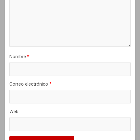
e
n
t
r
a
d
Nombre
*
a
s
Correo electrónico
*
Web