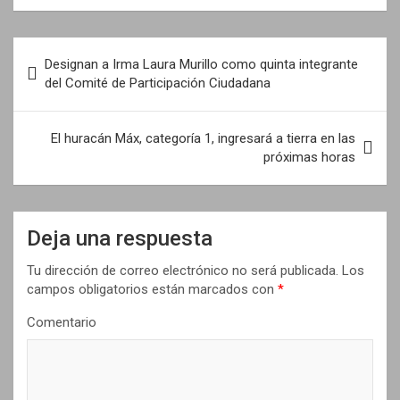
N
Designan a Irma Laura Murillo como quinta integrante
a
del Comité de Participación Ciudadana
v
e
El huracán Máx, categoría 1, ingresará a tierra en las
próximas horas
g
a
c
Deja una respuesta
i
Tu dirección de correo electrónico no será publicada.
Los
ó
campos obligatorios están marcados con
*
n
Comentario
d
e
e