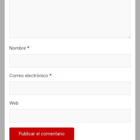
n
t
r
a
d
Nombre
*
a
s
Correo electrónico
*
Web