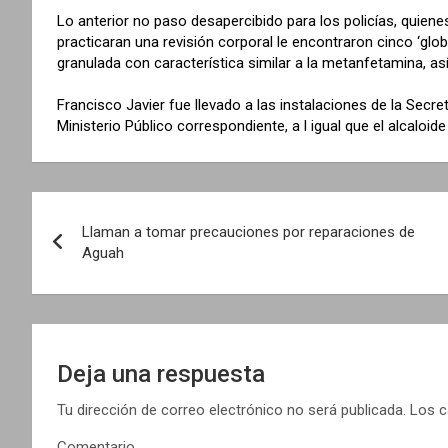
Lo anterior no paso desapercibido para los policías, quiene
practicaran una revisión corporal le encontraron cinco ‘glo
granulada con característica similar a la metanfetamina, a
Francisco Javier fue llevado a las instalaciones de la Secr
Ministerio Público correspondiente, a l igual que el alcaloid
N
Llaman a tomar precauciones por reparaciones de
a
Aguah
v
e
g
Deja una respuesta
a
Tu dirección de correo electrónico no será publicada.
Los c
Comentario