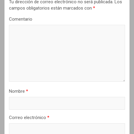
Tu dirección de correo electrónico no será publicada.
Los
i
campos obligatorios están marcados con
*
ó
Comentario
n
d
e
e
n
t
r
Nombre
*
a
d
a
Correo electrónico
*
s