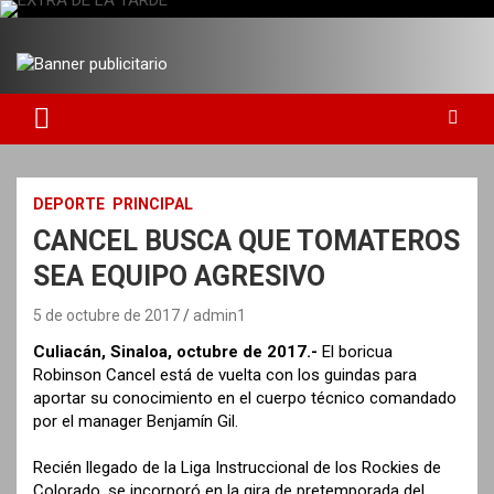
S
a
DIARIO INDEPENDIENTE AL SERVICIO DE LA COMUNIDAD
EXTRA DE LA TARDE
l
t
a
r
a
l
c
DEPORTE
PRINCIPAL
o
CANCEL BUSCA QUE TOMATEROS
n
t
SEA EQUIPO AGRESIVO
e
n
5 de octubre de 2017
admin1
i
Culiacán, Sinaloa, octubre de 2017.-
El boricua
d
Robinson Cancel está de vuelta con los guindas para
o
aportar su conocimiento en el cuerpo técnico comandado
por el manager Benjamín Gil.
Recién llegado de la Liga Instruccional de los Rockies de
Colorado, se incorporó en la gira de pretemporada del