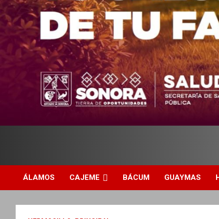
DIARIO INDEPENDIENTE AL SERVICIO DE LA COMUNIDAD
EXTRA DE LA TARDE
ÁLAMOS
CAJEME
BÁCUM
GUAYMAS