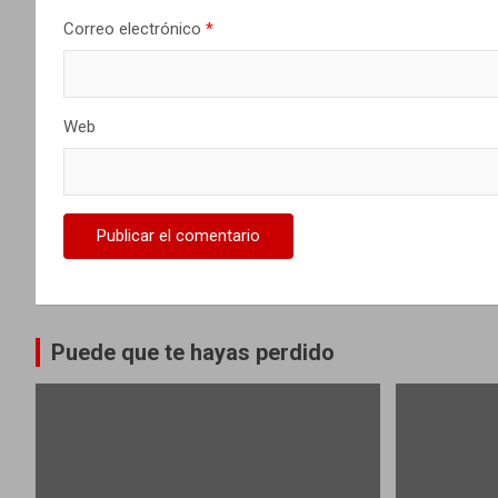
t
Correo electrónico
*
r
a
Web
d
a
s
Puede que te hayas perdido