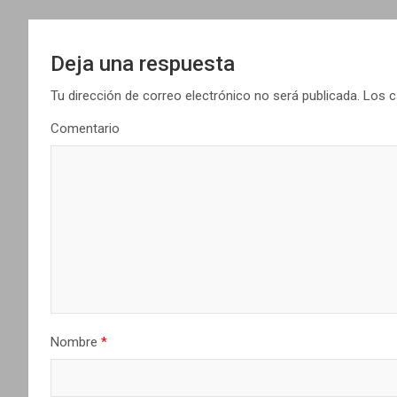
e
g
Deja una respuesta
a
Tu dirección de correo electrónico no será publicada.
Los c
c
Comentario
i
ó
n
d
e
e
Nombre
*
n