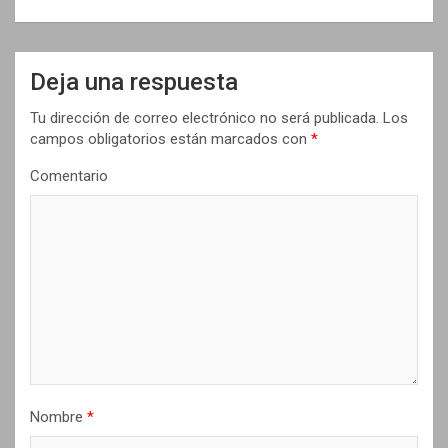
g
a
c
Deja una respuesta
i
Tu dirección de correo electrónico no será publicada.
Los
ó
campos obligatorios están marcados con
*
n
Comentario
d
e
e
n
t
r
a
d
Nombre
*