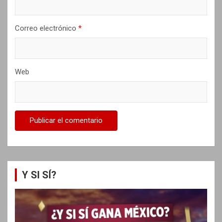
a
s
Correo electrónico
*
Web
Y SI SÍ?