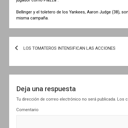
Bellinger y el toletero de los Yankees, Aaron Judge (38), 
misma campaña.
N
LOS TOMATEROS INTENSIFICAN LAS ACCIONES
a
v
e
g
Deja una respuesta
a
Tu dirección de correo electrónico no será publicada.
Los c
Comentario
c
i