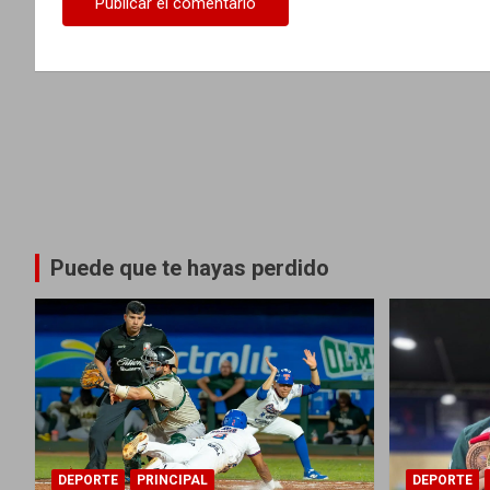
s
Puede que te hayas perdido
DEPORTE
PRINCIPAL
DEPORTE