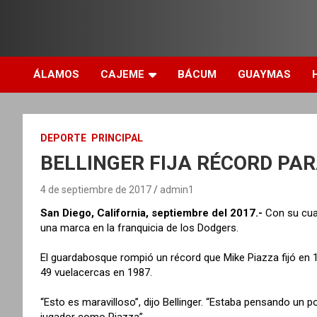
ÁLAMOS
CAJEME
BÁCUM
GUAYMAS
DEPORTE
PRINCIPAL
BELLINGER FIJA RÉCORD PA
4 de septiembre de 2017
admin1
San Diego, California, septiembre del 2017.-
Con su cuad
una marca en la franquicia de los Dodgers.
El guardabosque rompió un récord que Mike Piazza fijó en 
49 vuelacercas en 1987.
“Esto es maravilloso”, dijo Bellinger. “Estaba pensando un 
jugador como Piazza”.