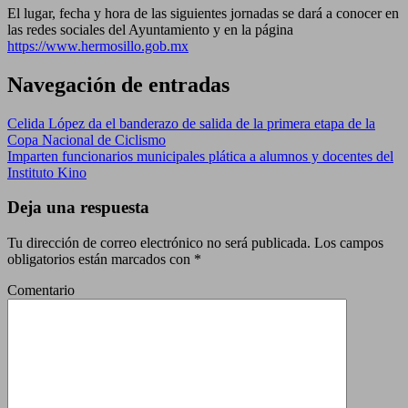
El lugar, fecha y hora de las siguientes jornadas se dará a conocer en
las redes sociales del Ayuntamiento y en la página
https://www.hermosillo.gob.mx
Navegación de entradas
Celida López da el banderazo de salida de la primera etapa de la
Copa Nacional de Ciclismo
Imparten funcionarios municipales plática a alumnos y docentes del
Instituto Kino
Deja una respuesta
Tu dirección de correo electrónico no será publicada.
Los campos
obligatorios están marcados con
*
Comentario