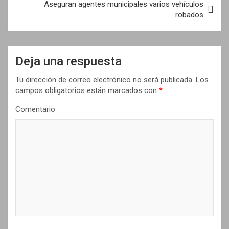
Aseguran agentes municipales varios vehículos
e
robados
g
a
Deja una respuesta
c
i
Tu dirección de correo electrónico no será publicada.
Los
campos obligatorios están marcados con
*
ó
n
Comentario
d
e
e
n
t
r
a