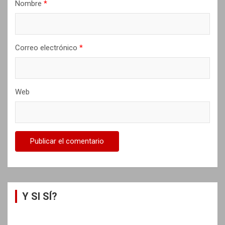
Nombre
*
d
a
s
Correo electrónico
*
Web
Y SI SÍ?