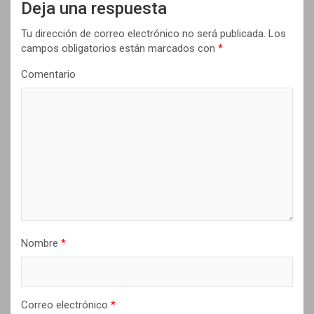
i
Deja una respuesta
ó
Tu dirección de correo electrónico no será publicada.
Los
n
campos obligatorios están marcados con
*
d
Comentario
e
e
n
t
r
a
d
Nombre
*
a
s
Correo electrónico
*