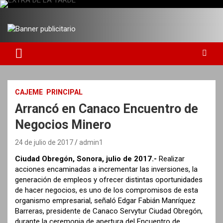
S
a
DIARIO INDEPENDIENTE AL SERVICIO DE LA COMUNIDAD
EXTRA DE LA TARDE
l
t
a
r
a
l
c
CAJEME
PRINCIPAL
o
Arrancó en Canaco Encuentro de
n
t
Negocios Minero
e
n
24 de julio de 2017
admin1
i
Ciudad Obregón, Sonora, julio de 2017.-
Realizar
d
acciones encaminadas a incrementar las inversiones, la
o
generación de empleos y ofrecer distintas oportunidades
de hacer negocios, es uno de los compromisos de esta
organismo empresarial, señaló Edgar Fabián Manríquez
Barreras, presidente de Canaco Servytur Ciudad Obregón,
durante la ceremonia de apertura del Encuentro de