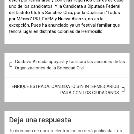
están por terminarse y con ellas llegan los cierres de cada
uno de los candidatos. Y la Candidata a Diputada Federal
del Distrito 05, Iris Sánchez Chiu, por la Coalición “Todos
por México” PRI, PVEM y Nueva Alianza, no es la
excepción. Pues ha anunciado ya un festival familiar que
tendrá lugar en distintas colonias de Hermosillo.
N
Gustavo Almada apoyará y facilitará las acciones de las
a
Organizaciones de la Sociedad Civil
v
e
ENRIQUE ESTRADA; CANDIDATO SIN INTERMEDIARIOS
PARA CON LOS CIUDADANOS
g
a
c
Deja una respuesta
i
Tu dirección de correo electrónico no será publicada.
Los
ó