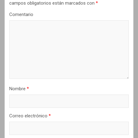
campos obligatorios están marcados con
*
n
Comentario
d
e
e
n
t
r
a
d
Nombre
*
a
s
Correo electrónico
*