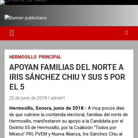
S
a
DIARIO INDEPENDIENTE AL SERVICIO DE LA COMUNIDAD
EXTRA DE LA TARDE
l
t
a
r
a
l
c
HERMOSILLO
PRINCIPAL
o
APOYAN FAMILIAS DEL NORTE A
n
t
IRIS SÁNCHEZ CHIU Y SUS 5 POR
e
EL 5
n
i
22 de junio de 2018
admin1
d
o
Hermosillo, Sonora, junio de 2018.-
A muy pocos días
de que culmine la contienda electoral, familias del norte de
Hermosillo, manifestaron su apoyo a la Candidata por el
Distrito 05 de Hermosillo, por la Coalición “Todos por
México” PRI, PVEM y Nueva Alianza, Iris Sánchez Chiu al