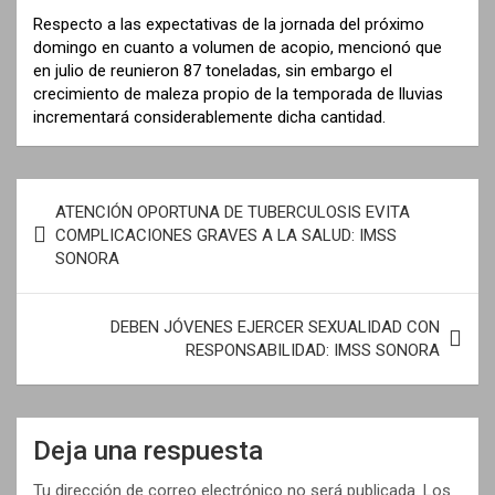
Respecto a las expectativas de la jornada del próximo
domingo en cuanto a volumen de acopio, mencionó que
en julio de reunieron 87 toneladas, sin embargo el
crecimiento de maleza propio de la temporada de lluvias
incrementará considerablemente dicha cantidad.
N
ATENCIÓN OPORTUNA DE TUBERCULOSIS EVITA
a
COMPLICACIONES GRAVES A LA SALUD: IMSS
SONORA
v
e
DEBEN JÓVENES EJERCER SEXUALIDAD CON
g
RESPONSABILIDAD: IMSS SONORA
a
c
i
Deja una respuesta
ó
Tu dirección de correo electrónico no será publicada.
Los