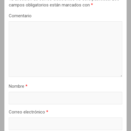
n
campos obligatorios están marcados con
*
d
Comentario
e
e
n
t
r
a
d
Nombre
*
a
s
Correo electrónico
*