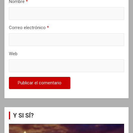
Nombre
*
s
Correo electrónico
*
Web
Y SI SÍ?