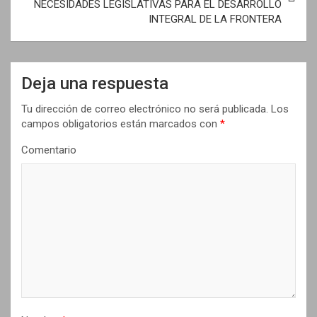
NECESIDADES LEGISLATIVAS PARA EL DESARROLLO
a
INTEGRAL DE LA FRONTERA
c
i
Deja una respuesta
ó
n
Tu dirección de correo electrónico no será publicada.
Los
campos obligatorios están marcados con
*
d
Comentario
e
e
n
t
r
a
d
a