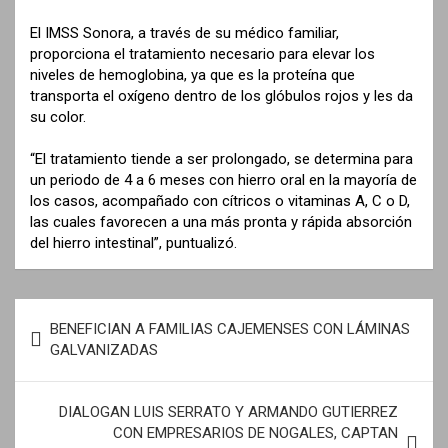
El IMSS Sonora, a través de su médico familiar,
proporciona el tratamiento necesario para elevar los
niveles de hemoglobina, ya que es la proteína que
transporta el oxígeno dentro de los glóbulos rojos y les da
su color.
“El tratamiento tiende a ser prolongado, se determina para
un periodo de 4 a 6 meses con hierro oral en la mayoría de
los casos, acompañado con cítricos o vitaminas A, C o D,
las cuales favorecen a una más pronta y rápida absorción
del hierro intestinal”, puntualizó.
N
BENEFICIAN A FAMILIAS CAJEMENSES CON LÁMINAS
a
GALVANIZADAS
v
e
DIALOGAN LUIS SERRATO Y ARMANDO GUTIERREZ
CON EMPRESARIOS DE NOGALES, CAPTAN
g