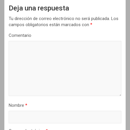
Deja una respuesta
c
i
Tu dirección de correo electrónico no será publicada.
Los
campos obligatorios están marcados con
*
ó
n
Comentario
d
e
e
n
t
r
a
Nombre
*
d
a
s