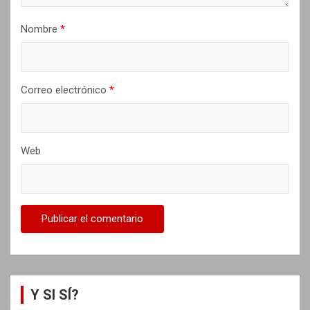
a
d
Nombre
*
a
s
Correo electrónico
*
Web
Y SI SÍ?