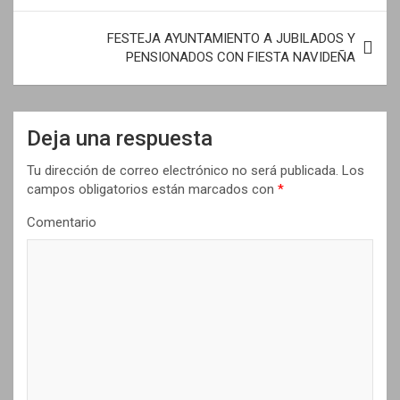
v
e
FESTEJA AYUNTAMIENTO A JUBILADOS Y
PENSIONADOS CON FIESTA NAVIDEÑA
g
a
c
Deja una respuesta
i
Tu dirección de correo electrónico no será publicada.
Los
ó
campos obligatorios están marcados con
*
n
Comentario
d
e
e
n
t
r