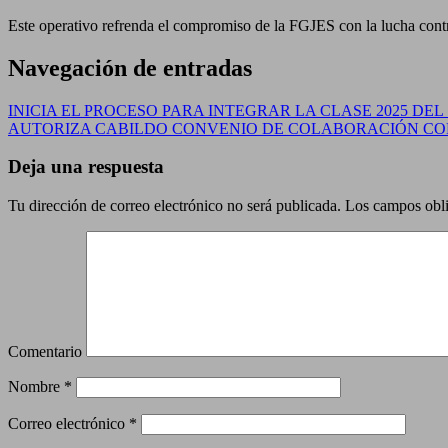
Este operativo refrenda el compromiso de la FGJES con la lucha contra 
Navegación de entradas
INICIA EL PROCESO PARA INTEGRAR LA CLASE 2025 DE
AUTORIZA CABILDO CONVENIO DE COLABORACIÓN CON
Deja una respuesta
Tu dirección de correo electrónico no será publicada.
Los campos obli
Comentario
Nombre
*
Correo electrónico
*